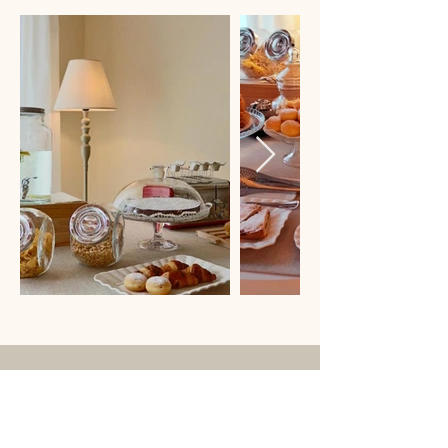
Cà Morenica Relais
+39 349 7411860
info@camorenicarelais.com